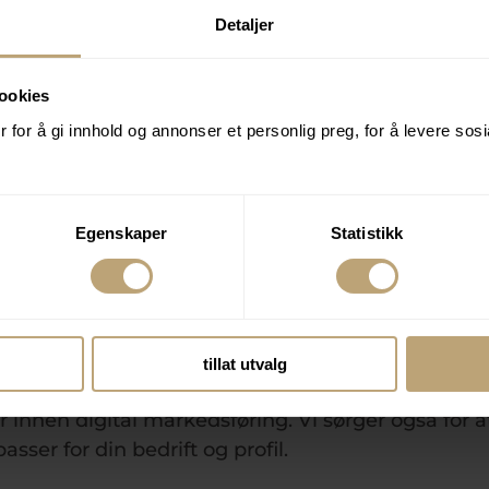
faring fordelt på flere dyktige personer innen hv
Detaljer
ikt over hvilke kanaler du er presentert i, og får 
 pengene du investerer i markedsføringen. Marked
ookies
t annet rådgivning, hjelp med budskap, planleggi
 for å gi innhold og annonser et personlig preg, for å levere sos
erfaring om hva som fungerer og ikke fungerer.
ivning får du en partner som bryr seg om deg og
løse” penger på kampanjer og annonser som kansk
Egenskaper
Statistikk
.
 er blant de sterkeste og mest komplekse analyse
tter på mange års erfaring på hvordan man utnytt
tifisert som Google Partner, noe som gir kunden en
tillat utvalg
lder på med, får gode resultater, og holder oss opp
innen digital markedsføring. Vi sørger også for at
sser for din bedrift og profil.