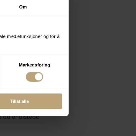
er sine felt.
Om
rapporter om hva
srådgivning
ng av kampanjer,
iale mediefunksjoner og for å
 din bedrift, i
je ikke er
Markedsføring
verktøyene i
er dette best
 trygghet på at
Tillat alle
datert på trender
 du er tilstede