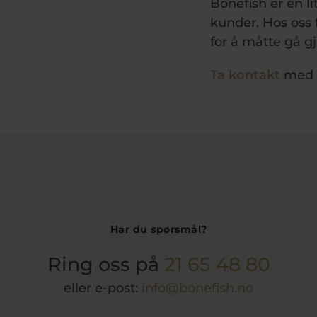
Bonefish er en li
kunder. Hos oss 
for å måtte gå g
Ta kontakt
med o
Har du spørsmål?
Ring oss på
21 65 48 80
eller e-post:
info@bonefish.no