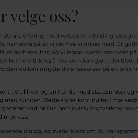
r velge oss?
r 20-års erfaring med websider, utvikling, design 
u kan stole på at vi vet hva vi driver med. Et god
få et godt resultat, og vi legger derfor stor vekt p
enker hele tiden på hva som kan gjøre din tilste
vordan du kan utnytte dine ressurser på en unik m
ikert tid til hver og en kunde med statusmøter og
og med kunden. Dette sikrer kontinuitet i marked
gjennom vårt online prosjektstyringsverktøy har du 
d med oss.
 løpende dialog, og svarer kjapt om du har spørsmå