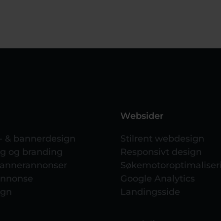
Websider
 & bannerdesign
Stilrent webdesign
ng og branding
Responsivt design
bannerannonser
Søkemotoroptimaliser
sannonse
Google Analytics
ign
Landingsside