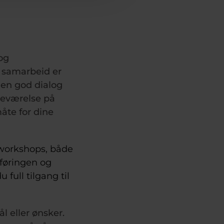
og
t samarbeid er
å en god dialog
deværelse på
åte for dine
 workshops, både
sføringen og
full tilgang til
l eller ønsker.