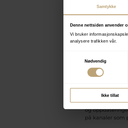
kompetanse og er
Samtykke
Du har full overs
du får igjen for
Denne nettsiden anvender c
inneholder blan
Vi bruker informasjonskapsler
og ikke minst - 
analysere trafikken vår.
Med markedsrådg
Samtykkevalg
stedet for å “s
Nødvendig
optimale for deg
Google Analytics
dag. Bonefish si
mulig. Vi er ser
Ikke tillat
vi kan det vi ho
og oppdateringer 
på kanaler som pa