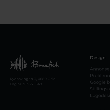
Design
Annonse-
Profileri
Ryensvingen 3, 0680 Oslo
Google 
Org.nr. 913 271 548
Stilling
Logodes