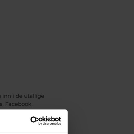
 inn i de utallige
s, Facebook,
 til unik