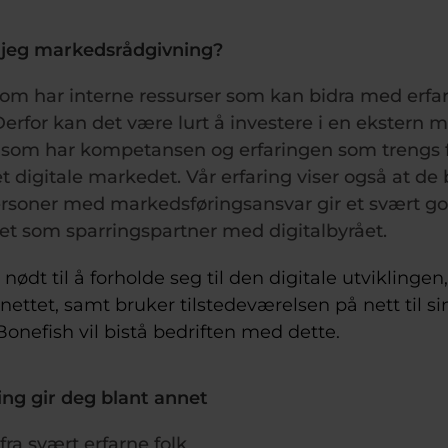
 jeg markedsrådgivning?
 som har interne ressurser som kan bidra med erfar
erfor kan det være lurt å investere i en ekstern
rå som har kompetansen og erfaringen som trengs fo
et digitale markedet. Vår erfaring viser også at de
personer med markedsføringsansvar gir et svært g
et som sparringspartner med digitalbyrået.
 nødt til å forholde seg til den digitale utviklingen
 nettet, samt bruker tilstedeværelsen på nett til sin
Bonefish vil bistå bedriften med dette.
ng gir deg blant annet
ra svært erfarne folk