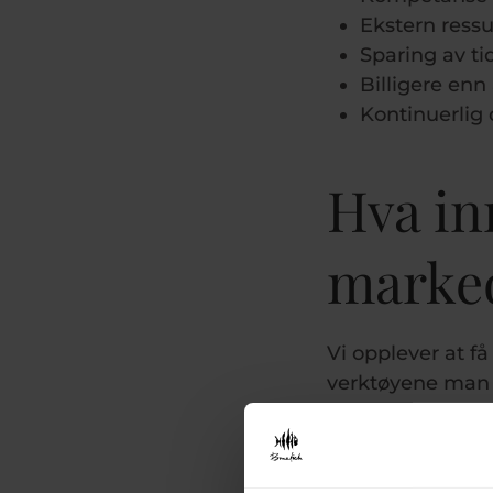
Ekstern ressu
Sparing av ti
Billigere enn
Kontinuerlig
Hva i
marke
Vi opplever at få
verktøyene man 
LinkedIn og You
En markedsrådgiv