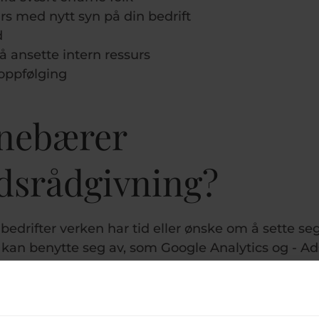
rs med nytt syn på din bedrift
d
 å ansette intern ressurs
 oppfølging
nnebærer
dsrådgivning?
 bedrifter verken har tid eller ønske om å sette seg
kan benytte seg av, som Google Analytics og - Ad
Tube.
ningspakke hos Bonefish vil gi bedriften adgang