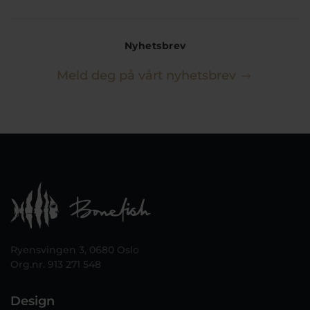
Nyhetsbrev
Meld deg på vårt nyhetsbrev
Ryensvingen 3, 0680 Oslo
Org.nr. 913 271 548
Design