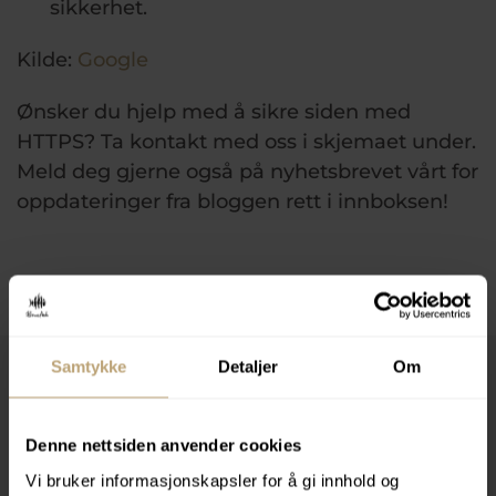
sikkerhet.
Kilde:
Google
Ønsker du hjelp med å sikre siden med
HTTPS? Ta kontakt med oss i skjemaet under.
Meld deg gjerne også på nyhetsbrevet vårt for
oppdateringer fra bloggen rett i innboksen!
Samtykke
Detaljer
Om
Kontakt oss
Denne nettsiden anvender cookies
Vi bruker informasjonskapsler for å gi innhold og