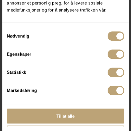
annonser et personlig preg, for å levere sosiale
Navn
mediefunksjoner og for å analysere trafikken vår.
Samtykkevalg
E-post
*
Nødvendig
Egenskaper
Telefon
Statistikk
Markedsføring
Melding
Tillat alle