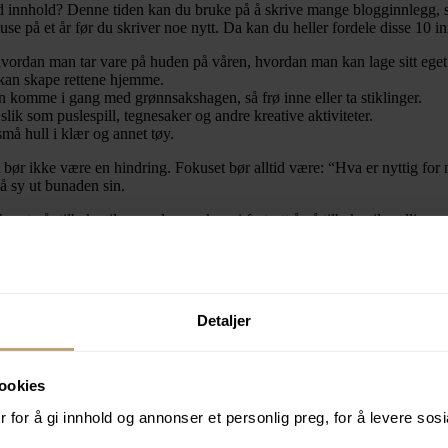
ed innhold? Denne tiden kan du bruke på å skrive mange blogginnlegg, s
 på et år før du skriver noe nytt. Da kan du heller fordele disse 10 i
hvordan man tar vare på huden på våren, hvordan man kan lage sitt ege
 kan skape rettene hjemme.
n komme i gang med grønnsakshagen, så frø inne eller ta stiklinger.
slik som puslespill, tegnesaker og andre kreative aktiviteter.
må hull i klær og annet tøy.
r ikke være en hindring. Fokuset bør alltid være: “Hva er nyttig for m
 å sy ut bunaden sin.
hvert går tilbake til normalen ønsker vi fortsatt å gå tilbake til yndli
Detaljer
på sosiale medier. Nå som påsken nærmer seg, kan det være en idé å lage
ookies
 for å gi innhold og annonser et personlig preg, for å levere sos