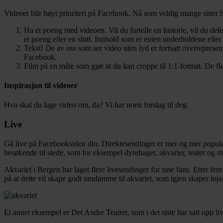
Videoer blir høyt prioritert på Facebook. Nå som veldig mange sitter h
Ha et poeng med videoen. Vil du fortelle en historie, vil du de
et poeng eller en slutt. Innhold som er enten underholdene eller 
Tekst! De av oss som ser video uten lyd er fortsatt overrepresent
Facebook.
Film på en måte som gjør at du kan croppe til 1:1-format. De fl
Inspirasjon til videoer
Hva skal du lage video om, da? Vi har noen forslag til deg.
Live
Gå live på Facebooksiden din. Direktesendinger er mer og mer populært
besøkende til stede, som for eksempel dyrehager, akvarier, teater og 
Akvariet i Bergen har laget flere livesendinger for sine fans. Etter fe
på at dette vil skape godt omdømme til akvariet, som igjen skaper lo
Et annet eksempel er Det Andre Teatret, som i det siste har satt opp 