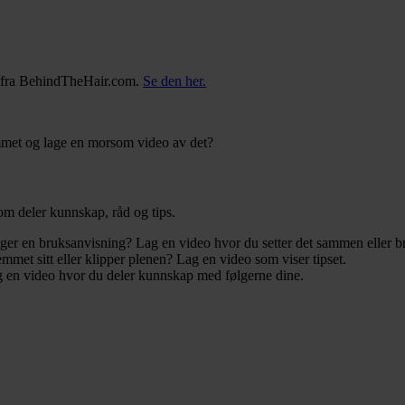
en fra BehindTheHair.com.
Se den her.
mmet og lage en morsom video av det?
 som deler kunnskap, råd og tips.
lger en bruksanvisning? Lag en video hvor du setter det sammen eller br
mmet sitt eller klipper plenen? Lag en video som viser tipset.
ag en video hvor du deler kunnskap med følgerne dine.