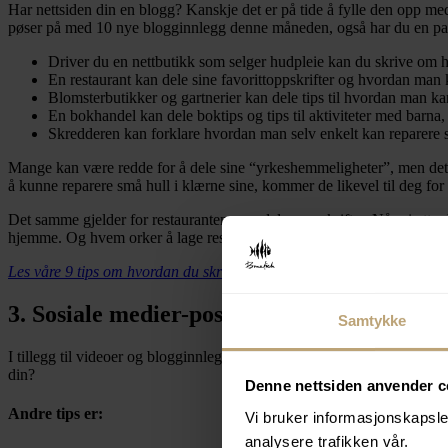
Har nettsiden din en blogg? Kanskje det er på tide å fylle den opp m
pøser på med 10 nye blogginnlegg denne måneden, også har du en pause
Driver du en nettbutikk som selger hudpleie kan du skrive om 
En restaurant kan dele sine favorittoppskrifter og hvordan man
Blomsterbutikker og gartnerier kan dele tips til hvordan man ka
En bokhandel kan dele boktips og tips til aktiviteter med barna, 
Skredderen kan forklare hvordan man selv enkelt kan reparere s
Mange kan være redde for å dele sine “yrkeshemmeligheter”, men det bø
å kunne reparere små hull i klærne sine, kommer de likevel til deg for
Det samme gjelder for restauranten som deler oppskrifter. Når vi etter 
hjemme. Og hvem orker å lage restaurantmiddager hjemme så ofte?
Les våre 9 tips om hvordan du skriver god tekst på nett.
3. Sosiale medier-poster
Samtykke
I tillegg til videoer og blogginnlegg, er det flere ting du kan dele 
din?
Denne nettsiden anvender c
Andre tips er:
Vi bruker informasjonskapsler
analysere trafikken vår.