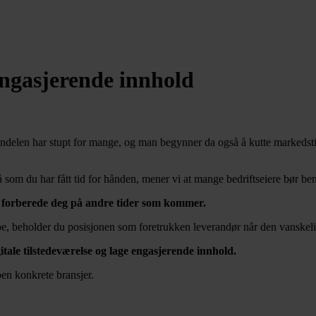
engasjerende innhold
andelen har stupt for mange, og man begynner da også å kutte markedstil
å som du har fått tid for hånden, mener vi at mange bedriftseiere bør beny
g forberede deg på andre tider som kommer.
e, beholder du posisjonen som foretrukken leverandør når den vanskelig
itale tilstedeværelse og lage engasjerende innhold.
noen konkrete bransjer.