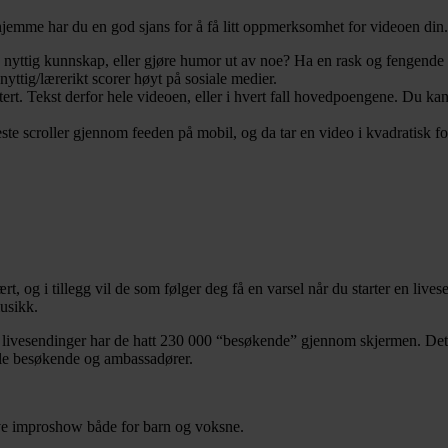
jemme har du en god sjans for å få litt oppmerksomhet for videoen din. 
le nyttig kunnskap, eller gjøre humor ut av noe? Ha en rask og fengende
nyttig/lærerikt scorer høyt på sosiale medier.
ert. Tekst derfor hele videoen, eller i hvert fall hovedpoengene. Du kan 
este scroller gjennom feeden på mobil, og da tar en video i kvadratisk f
, og i tillegg vil de som følger deg få en varsel når du starter en live
musikk.
m livesendinger har de hatt 230 000 “besøkende” gjennom skjermen. Dette 
jale besøkende og ambassadører.
live improshow både for barn og voksne.