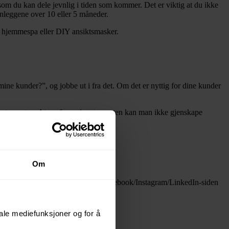
om du kan dele jevnlig i tiden som kommer. Det er viktig at du ikke
nnleggene over 10 eller 5 måneder.
t hjemmespa eller DIY ansiktsmasker.
ine kunder?”, og jobbe ut i fra det. Om det er nyttig for dine kunder
ngsrestauranten. Atmosfæren i restauranten kan man ikke gjenskape
Om
 en påskekrim som utspiller seg på Facebook/Instagram/LinkedIn-siden
iale mediefunksjoner og for å