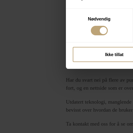
7. Har du få klikk til alle vik
Samtykkevalg
Kan man med få tastetrykk kom
Nødvendig
nivåer for å komme til et av di
og vi vil bruke minst mulig tid 
Ikke tillat
Trenger du
Har du svart nei på flere av pu
fort, og en nettside som er ov
Utdatert teknologi, manglende s
bevisst over hvordan de bruker 
Ta kontakt med oss for å se om