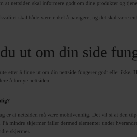
m at nettsiden skal informere godt om dine produkter og tjenes
 kvalitet skal både være enkel å navigere, og det skal være enk
 du ut om din side fun
ute etter å finne ut om din nettside fungerer godt eller ikke. 
ere å fornye nettsiden.
nlig?
dag er at nettsiden må være mobilvennlig. Det vil si at den tilp
å. På mindre skjermer faller dermed elementer under hverandre i
mindre skjermer.