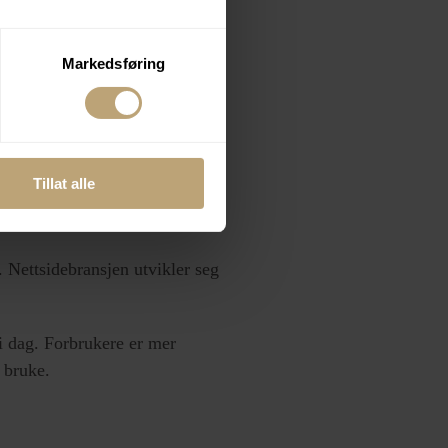
å klikke seg gjennom 4-5
Markedsføring
 dag er vi utålmodige på nett,
Tillat alle
. Nettsidebransjen utvikler seg
 i dag. Forbrukere er mer
å bruke.