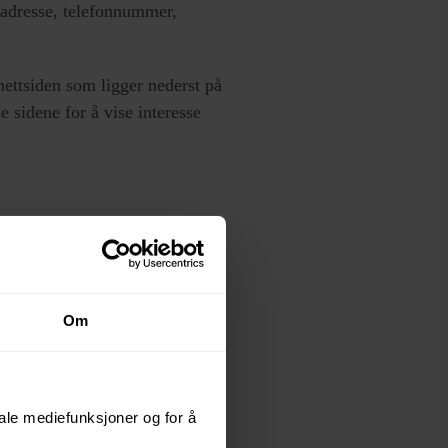
tadresse, telefonnummer,
nettsiden som ligger nederst på
e sidene for å vise interesse
være enige i.
rnete på større skjermer.
Om
on, av dine varer og dine
der utvelgelsen, slik at du ikke
sje-grafikk på bilder.
iale mediefunksjoner og for å