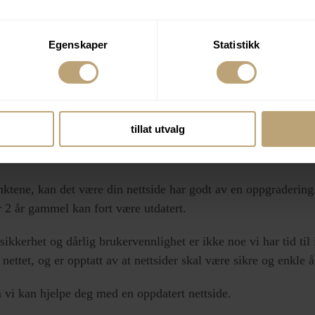
tige sider?
me seg til de viktigste sidene på nettsiden din? Hvis man m
Egenskaper
Statistikk
ne hovedprodukter vil dette være en dårlig brukeropplevelse. I
på å finne frem til det vi ser etter.
tillat utvalg
 ny nettside?
nktene, kan det være din nettside har godt av en oppgradering
er 2 år gammel kan fort være utdatert.
ikkerhet og dårlig brukervennlighet er ikke noe vi har tid til
nettet, og er opptatt av at nettsider skal være sikre og enkle 
 vi kan hjelpe deg med en oppdatert nettside.