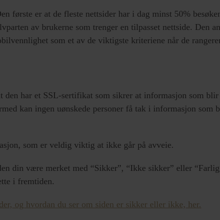
Den første er at de fleste nettsider har i dag minst 50% besøke
lvparten av brukerne som trenger en tilpasset nettside. Den a
lvennlighet som et av de viktigste kriteriene når de rangerer 
 at den har et SSL-sertifikat som sikrer at informasjon som blir
ermed kan ingen uønskede personer få tak i informasjon som b
sjon, som er veldig viktig at ikke går på avveie.
den din være merket med “Sikker”, “Ikke sikker” eller “Farlig
tte i fremtiden.
er, og hvordan du ser om siden er sikker eller ikke, her.