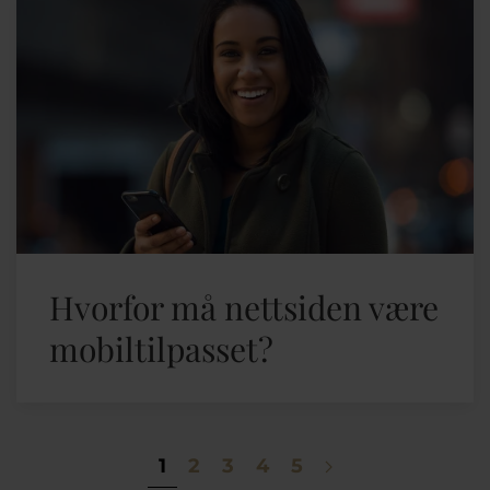
Hvorfor må nettsiden være
mobiltilpasset?
1
2
3
4
5