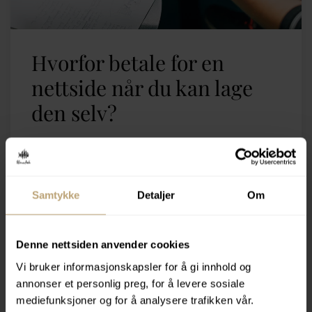
Hvorfor betale for en
nettside når du kan lage
den selv?
Gratis nettsidebyggere som
Squarespace, Wix og Wordpress gir
Samtykke
Detaljer
Om
bedrifter muligheten til å bygge en
nettside selv. Noen mener at disse
tjenestene kommer til å danke ut
Denne nettsiden anvender cookies
webbyråer som oss etter hvert som
Vi bruker informasjonskapsler for å gi innhold og
løsningene blir bedre, mer avanserte
annonser et personlig preg, for å levere sosiale
og mer brukervennlige.
mediefunksjoner og for å analysere trafikken vår.