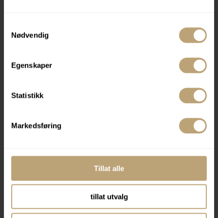
Les mer
Samtykkevalg
Nødvendig
Egenskaper
Statistikk
Markedsføring
Tillat alle
tillat utvalg
Hvorfor optimalisering av